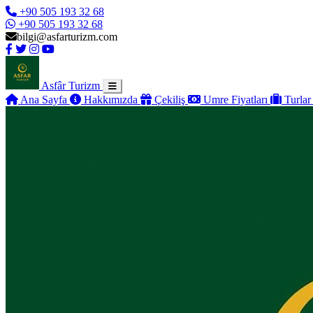
+90 505 193 32 68
+90 505 193 32 68
bilgi@asfarturizm.com
Asfâr Turizm
Ana Sayfa
Hakkımızda
Çekiliş
Umre Fiyatları
Turla