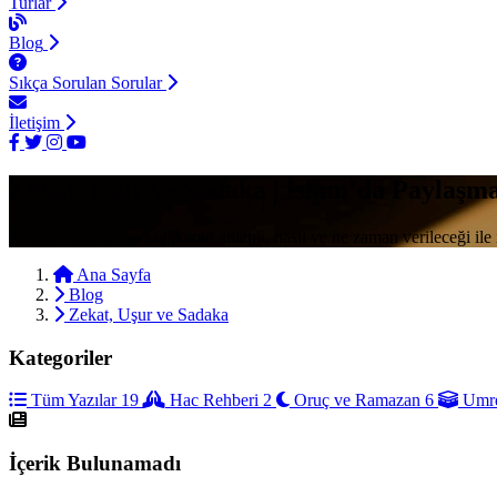
Turlar
Blog
Sıkça Sorulan Sorular
İletişim
Zekat, Uşur ve Sadaka | İslam’da Paylaşm
Zekatın, uşurun ve sadakanın anlamı, nasıl ve ne zaman verileceği ile ilg
Ana Sayfa
Blog
Zekat, Uşur ve Sadaka
Kategoriler
Tüm Yazılar
19
Hac Rehberi
2
Oruç ve Ramazan
6
Umre
İçerik Bulunamadı