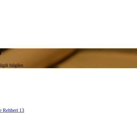
a
ili bilgiler.
 Rehberi
13